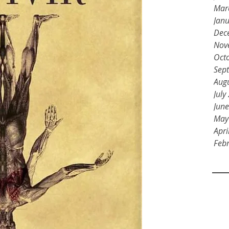
Mar
Jan
Dec
Nov
Oct
Sep
Aug
July
Jun
May
Apri
Feb