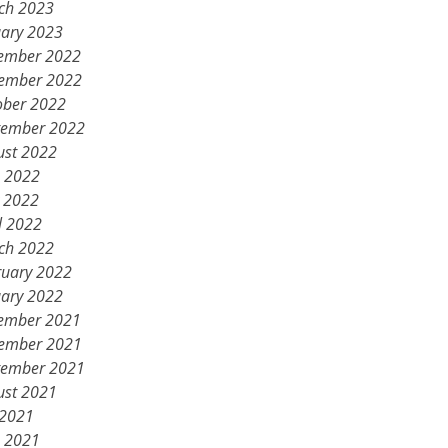
ch 2023
uary 2023
ember 2022
ember 2022
ober 2022
tember 2022
ust 2022
e 2022
 2022
l 2022
ch 2022
ruary 2022
uary 2022
ember 2021
ember 2021
tember 2021
ust 2021
 2021
e 2021