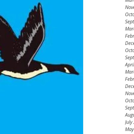
Mar
Nov
Oct
Sep
Mar
Feb
Dec
Oct
Sep
Apri
Mar
Feb
Dec
Nov
Oct
Sep
Aug
July
May