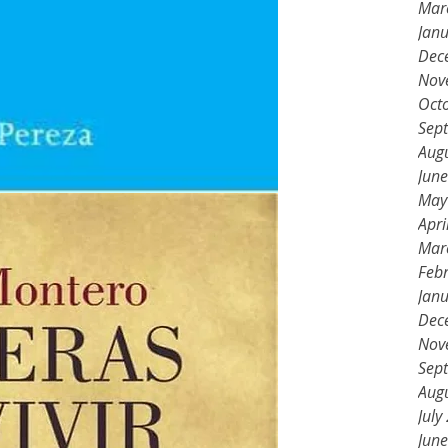
Mar
Jan
Dec
Nov
Oct
Sep
Aug
Jun
May
Apri
Mar
Feb
Jan
Dec
Nov
Sep
Aug
July
Jun