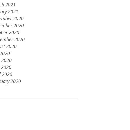
ch 2021
uary 2021
ember 2020
ember 2020
ober 2020
tember 2020
ust 2020
 2020
e 2020
 2020
l 2020
ruary 2020